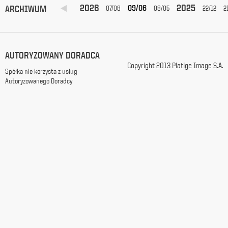
2026
2025
ARCHIWUM
09/06
07/08
08/05
22/12
2
z
siedzibą
w
Warszawie
przy
AUTORYZOWANY DORADCA
ul.
Copyright 2013 Platige Image S.A.
Racławickiej
Spółka nie korzysta z usług
99, w
Autoryzowanego Doradcy
celach
marketingowych,
promocyjnych,
informacyjnych
i
reklamowych,
zgodnie z
ustawą
z
dnia
29
października
1997
r.
o