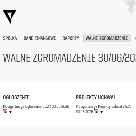
SPÓŁKA
DANE FINANSOWE
RAPORTY
WALNE ZGROMADZENIE
WALNE ZGROMADZENIE 30/06/20
Wyrażam
zgodę
na
przetwarzanie
moich
danych
OGŁOSZENIE
PROJEKTY UCHWAŁ
osobowych
Platige Image Ogłoszenie o ZWZ 30.06.2026
Platige Image Projekty uchwał ZWZA
(adresu
30.06.2026
e-
mail) przez
Platige
Image
S.A.