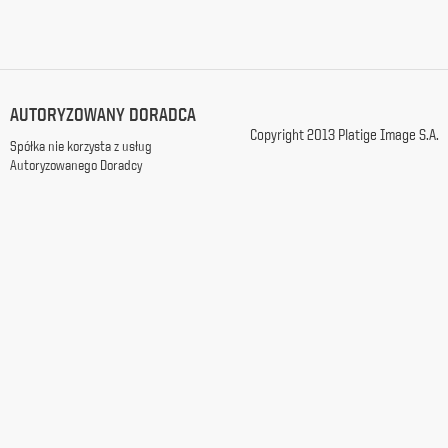
z
siedzibą
w
Warszawie
przy
AUTORYZOWANY DORADCA
ul.
Racławickiej
Copyright 2013 Platige Image S.A.
Spółka nie korzysta z usług
99, w
Autoryzowanego Doradcy
celach
marketingowych,
promocyjnych,
informacyjnych
i
reklamowych,
zgodnie z
ustawą
z
dnia
29
października
1997
r.
o