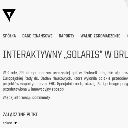
SPÓŁKA
DANE FINANSOWE
RAPORTY
WALNE ZGROMADZENIE
INTERAKTYWNY „SOLARIS” W BR
Wyrażam
zgodę
W środę, 29 lutego podczas uroczystej gali w Brukseli odbędzie się prez
na
Europejskiej Rady ds. Badań Naukowych, która wyłoniła polskie przedsi
przetwarzanie
projektów wspartych przez ERC. Specjalnie na tą okazję Platige Image pr
moich
przedstawiona w innowacyjny sposób.
danych
osobowych
Więcej informacji:
community
.
(adresu
e-
mail) przez
ZAŁĄCZONE PLIKI
Platige
Image
solaris
S.A.