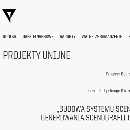
SPÓŁKA
DANE FINANSOWE
RAPORTY
WALNE ZGROMADZENIE
PROJEKTY UNIJNE
Wyrażam
zgodę
Program Opera
na
przetwarzanie
moich
Firma Platige Image S.A. r
danych
osobowych
(adresu
„BUDOWA SYSTEMU SCE
e-
mail) przez
GENEROWANIA SCENOGRAFII 
Platige
Image
S.A.