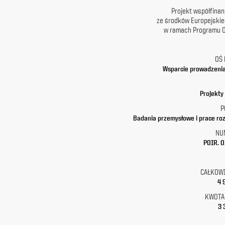
z
Projekt współfina
siedzibą
ze środków Europejski
w
w ramach Programu O
Warszawie
przy
ul.
OŚ
Racławickiej
Wsparcie prowadzenia
99, w
celach
Projekty
marketingowych,
promocyjnych,
P
informacyjnych
Badania przemysłowe i prace ro
i
NU
reklamowych,
zgodnie z
POIR. 0
ustawą
z
dnia
CAŁKOWI
29
4 
października
KWOTA
1997
3 
r.
o