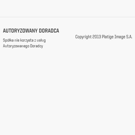
ochronie
danych
osobowych (t.j.
Dz.
U.
AUTORYZOWANY DORADCA
2002
Nr
Copyright 2013 Platige Image S.A.
Spółka nie korzysta z usług
101
Autoryzowanego Doradcy
poz.
926
z
późn.
zm.).
Wyrażam
zgodę
na
wykorzystanie
przez
Platige
Image
S.A.
mojego
adresu