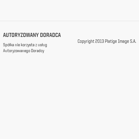
e-
mail w
celu
przesyłania
informacji
handlowych
AUTORYZOWANY DORADCA
zgodnie
Copyright 2013 Platige Image S.A.
z
Spółka nie korzysta z usług
ustawą
Autoryzowanego Doradcy
z
dnia
18
lipca
2002
r. o
świadczeniu
usług
drogą
elektroniczną
(Dz.
U.
2002
Nr
144