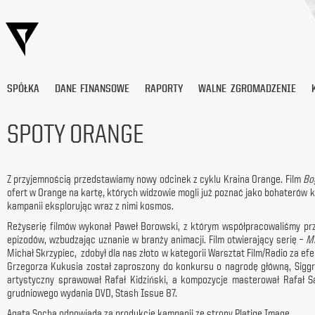
SPÓŁKA
DANE FINANSOWE
RAPORTY
WALNE ZGROMADZENIE
SPOTY ORANGE
Wyrażam
zgodę
Z przyjemnością przedstawiamy nowy odcinek z cyklu Kraina Orange. Film
Bo
na
ofert w Orange na kartę, których widzowie mogli już poznać jako bohaterów 
przetwarzanie
kampanii eksplorując wraz z nimi kosmos.
moich
danych
Reżyserię filmów wykonał Paweł Borowski, z którym współpracowaliśmy pr
osobowych
epizodów, wzbudzając uznanie w branży animacji. Film otwierający serię –
Mi
(adresu
Michał Skrzypiec, zdobył dla nas złoto w kategorii Warsztat Film/Radio za e
e-
Grzegorza Kukusia został zaproszony do konkursu o nagrodę główną, Sigg
mail) przez
artystyczny sprawował Rafał Kidziński, a kompozycje masterował Rafał S
Platige
grudniowego wydania DVD, Stash Issue 87.
Image
Agata Socha odpowiada za produkcję kampanii ze strony Platige Image.
S.A.