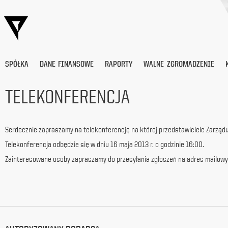
SPÓŁKA
DANE FINANSOWE
RAPORTY
WALNE ZGROMADZENIE
TELEKONFERENCJA
Wyrażam
zgodę
Serdecznie zapraszamy na telekonferencję na której przedstawiciele Zarządu 
na
przetwarzanie
Telekonferencja odbędzie się w dniu 16 maja 2013 r. o godzinie 16:00.
moich
Zainteresowane osoby zapraszamy do przesyłania zgłoszeń na adres mailowy i
danych
osobowych
(adresu
e-
mail) przez
Platige
Image
S.A.