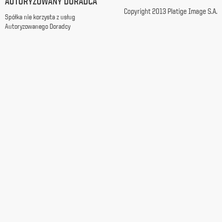
AUTORYZOWANY DORADCA
z
Copyright 2013 Platige Image S.A.
Spółka nie korzysta z usług
siedzibą
Autoryzowanego Doradcy
w
Warszawie
przy
ul.
Racławickiej
99, w
celach
marketingowych,
promocyjnych,
informacyjnych
i
reklamowych,
zgodnie z
ustawą
z
dnia
29
października
1997
r.
o