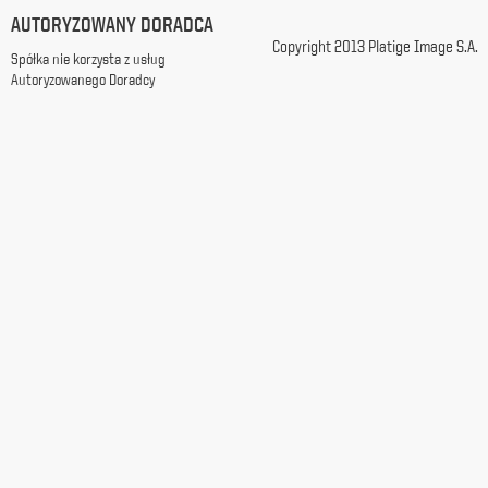
z
AUTORYZOWANY DORADCA
siedzibą
Copyright 2013 Platige Image S.A.
Spółka nie korzysta z usług
w
Autoryzowanego Doradcy
Warszawie
przy
ul.
Racławickiej
99, w
celach
marketingowych,
promocyjnych,
informacyjnych
i
reklamowych,
zgodnie z
ustawą
z
dnia
29
października
1997
r.
o