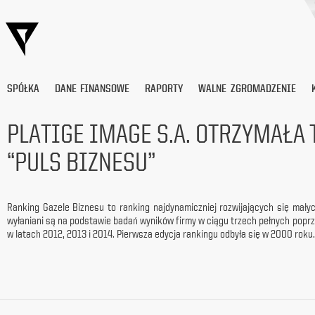
SPÓŁKA
DANE FINANSOWE
RAPORTY
WALNE ZGROMADZENIE
PLATIGE IMAGE S.A. OTRZYMAŁA 
“PULS BIZNESU”
Wyrażam
zgodę
na
przetwarzanie
Ranking Gazele Biznesu to ranking najdynamiczniej rozwijających się mały
moich
wyłaniani są na podstawie badań wyników firmy w ciągu trzech pełnych poprz
danych
w latach 2012, 2013 i 2014. Pierwsza edycja rankingu odbyła się w 2000 roku
osobowych
(adresu
e-
mail) przez
Platige
Image
S.A.