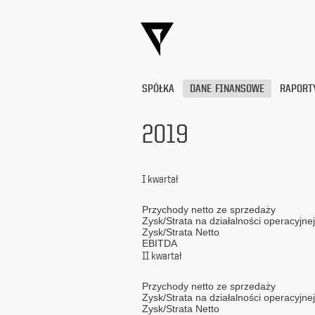
SPÓŁKA
DANE FINANSOWE
RAPORT
2019
Wyrażam
zgodę
I kwartał
na
przetwarzanie
moich
Przychody netto ze sprzedaży
Zysk/Strata na działalności operacyjnej
danych
Zysk/Strata Netto
osobowych
EBITDA
(adresu
II kwartał
e-
mail) przez
Przychody netto ze sprzedaży
Platige
Zysk/Strata na działalności operacyjnej
Image
Zysk/Strata Netto
S.A.