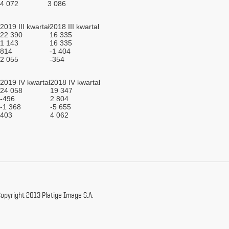
4 072
3 086
2019 III kwartał
2018 III kwartał
22 390
16 335
1 143
16 335
814
-1 404
2 055
-354
2019 IV kwartał
2018 IV kwartał
24 058
19 347
-496
2 804
-1 368
-5 655
403
4 062
opyright 2013 Platige Image S.A.