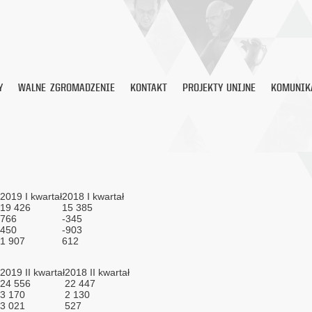
Y
WALNE ZGROMADZENIE
KONTAKT
PROJEKTY UNIJNE
KOMUNIK
2019 I kwartał
2018 I kwartał
19 426
15 385
766
-345
450
-903
1 907
612
2019 II kwartał
2018 II kwartał
24 556
22 447
3 170
2 130
3 021
527