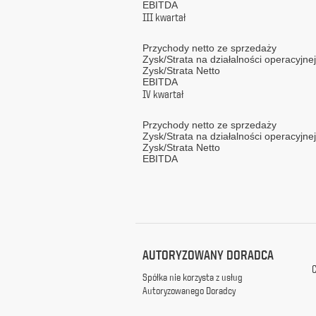
EBITDA
z
III kwartał
siedzibą
w
Przychody netto ze sprzedaży
Warszawie
Zysk/Strata na działalności operacyjnej
przy
Zysk/Strata Netto
ul.
EBITDA
Racławickiej
IV kwartał
99, w
celach
Przychody netto ze sprzedaży
marketingowych,
Zysk/Strata na działalności operacyjnej
promocyjnych,
Zysk/Strata Netto
EBITDA
informacyjnych
i
reklamowych,
zgodnie z
ustawą
z
dnia
AUTORYZOWANY DORADCA
29
października
C
Spółka nie korzysta z usług
1997
Autoryzowanego Doradcy
r.
o