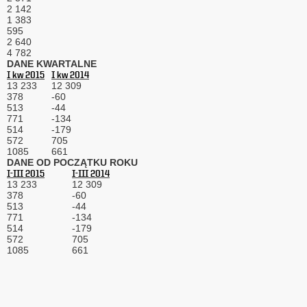
2 142
z
1 383
siedzibą
595
w
2 640
Warszawie
4 782
DANE KWARTALNE
przy
I kw 2015
I kw 2014
ul.
13 233
12 309
Racławickiej
378
-60
99, w
513
-44
celach
771
-134
514
marketingowych,
-179
572
705
promocyjnych,
1085
661
informacyjnych
DANE OD POCZĄTKU ROKU
i
I-III 2015
I-III 2014
reklamowych,
13 233
12 309
zgodnie z
378
-60
513
-44
ustawą
771
-134
z
514
-179
dnia
572
705
29
1085
661
października
1997
r.
o