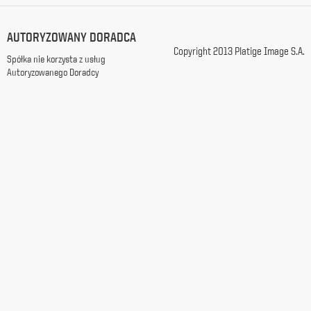
ochronie
danych
osobowych (t.j.
AUTORYZOWANY DORADCA
Dz.
Copyright 2013 Platige Image S.A.
U.
Spółka nie korzysta z usług
2002
Autoryzowanego Doradcy
Nr
101
poz.
926
z
późn.
zm.).
Wyrażam
zgodę
na
wykorzystanie
przez
Platige
Image
S.A.
mojego
adresu