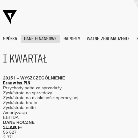
SPÓŁKA
DANE FINANSOWE
RAPORTY
WALNE ZGROMADZENIE
I KWARTAŁ
Wyrażam
zgodę
2015 I – WYSZCZEGÓLNIENIE
na
Dane w tys. PLN
przetwarzanie
Przychody netto ze sprzedaży
moich
Zysk/strata na sprzedaży
danych
Zysk/strata na działalności operacyjnej
Zysk/strata brutto
osobowych
Zysk/strata netto
(adresu
Amortyzacja
e-
EBITDA
mail) przez
DANE ROCZNE
Platige
31.12.2014
Image
56 627
2 371
S.A.