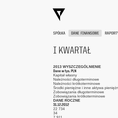
SPÓŁKA
DANE FINANSOWE
RAPORT
I KWARTAŁ
Wyrażam
zgodę
2013 WYSZCZEGÓLNIENIE
na
Dane w tys. PLN
przetwarzanie
Kapitał własny
moich
Należności długoterminowe
danych
Należności krótkoterminowe
Środki pieniężne i inne aktywa pienięż
osobowych
Zobowiązania długoterminowe
(adresu
Zobowiązania krótkoterminowe
e-
DANE ROCZNE
mail) przez
31.12.2012
Platige
22 734
Image
34
7 911
S.A.