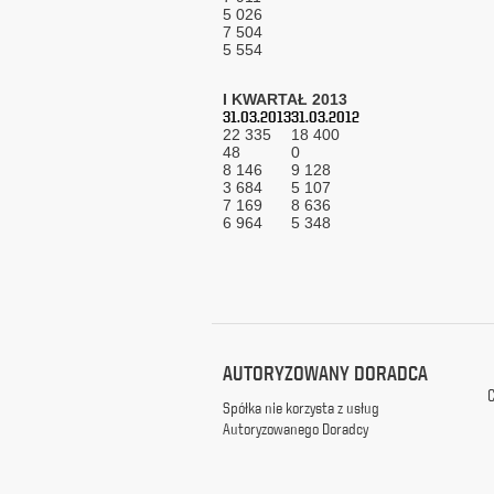
5 026
z
7 504
siedzibą
5 554
w
Warszawie
I KWARTAŁ 2013
przy
31.03.2013
31.03.2012
ul.
22 335
18 400
Racławickiej
48
0
99, w
8 146
9 128
3 684
celach
5 107
7 169
8 636
marketingowych,
6 964
5 348
promocyjnych,
informacyjnych
i
reklamowych,
zgodnie z
ustawą
z
AUTORYZOWANY DORADCA
dnia
C
29
Spółka nie korzysta z usług
października
Autoryzowanego Doradcy
1997
r.
o