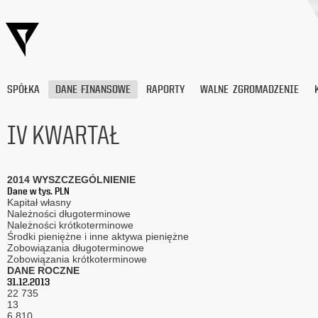
SPÓŁKA
DANE FINANSOWE
RAPORTY
WALNE ZGROMADZENIE
IV KWARTAŁ
Wyrażam
zgodę
2014 WYSZCZEGÓLNIENIE
na
Dane w tys. PLN
przetwarzanie
Kapitał własny
moich
Należności długoterminowe
danych
Należności krótkoterminowe
Środki pieniężne i inne aktywa pieniężne
osobowych
Zobowiązania długoterminowe
(adresu
Zobowiązania krótkoterminowe
e-
DANE ROCZNE
mail) przez
31.12.2013
Platige
22 735
Image
13
6 810
S.A.