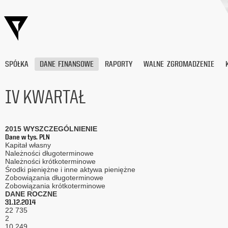
SPÓŁKA
DANE FINANSOWE
RAPORTY
WALNE ZGROMADZENIE
IV KWARTAŁ
Wyrażam
zgodę
2015 WYSZCZEGÓLNIENIE
na
Dane w tys. PLN
przetwarzanie
Kapitał własny
moich
Należności długoterminowe
danych
Należności krótkoterminowe
Środki pieniężne i inne aktywa pieniężne
osobowych
Zobowiązania długoterminowe
(adresu
Zobowiązania krótkoterminowe
e-
DANE ROCZNE
mail) przez
31.12.2014
Platige
22 735
Image
2
10 249
S.A.