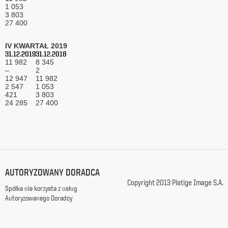
1 053
z
3 803
siedzibą
27 400
w
Warszawie
IV KWARTAŁ 2019
przy
31.12.2019
31.12.2018
ul.
11 982
8 345
Racławickiej
–
2
99, w
12 947
11 982
2 547
celach
1 053
421
3 803
marketingowych,
24 285
27 400
promocyjnych,
informacyjnych
i
reklamowych,
zgodnie z
ustawą
z
AUTORYZOWANY DORADCA
dnia
Copyright 2013 Platige Image S.A.
29
Spółka nie korzysta z usług
października
Autoryzowanego Doradcy
1997
r.
o