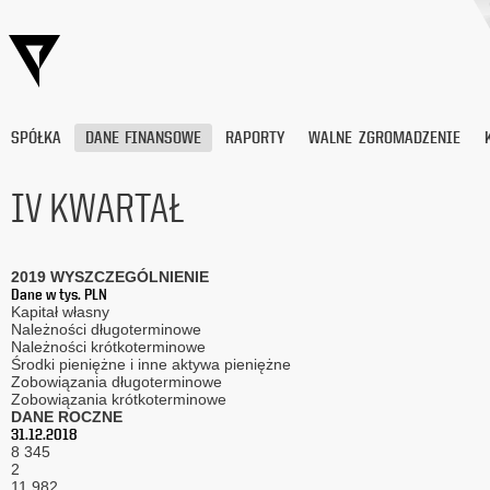
SPÓŁKA
DANE FINANSOWE
RAPORTY
WALNE ZGROMADZENIE
IV KWARTAŁ
Wyrażam
zgodę
2019 WYSZCZEGÓLNIENIE
na
Dane w tys. PLN
przetwarzanie
Kapitał własny
moich
Należności długoterminowe
danych
Należności krótkoterminowe
Środki pieniężne i inne aktywa pieniężne
osobowych
Zobowiązania długoterminowe
(adresu
Zobowiązania krótkoterminowe
e-
DANE ROCZNE
mail) przez
31.12.2018
Platige
8 345
Image
2
11 982
S.A.