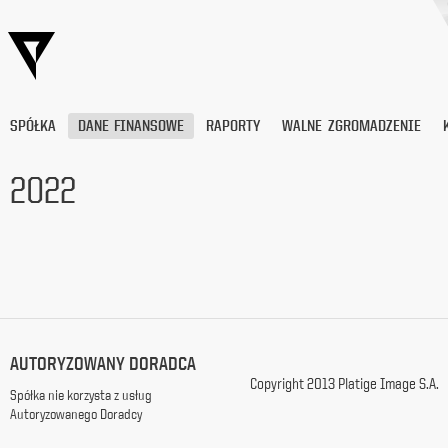
SPÓŁKA
DANE FINANSOWE
RAPORTY
WALNE ZGROMADZENIE
2022
Wyrażam
zgodę
na
przetwarzanie
moich
danych
osobowych
(adresu
AUTORYZOWANY DORADCA
e-
Copyright 2013 Platige Image S.A.
mail) przez
Spółka nie korzysta z usług
Platige
Autoryzowanego Doradcy
Image
S.A.