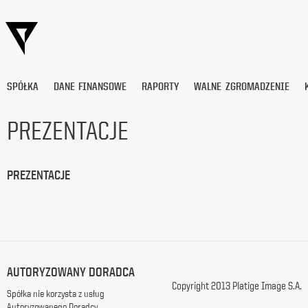
SPÓŁKA
DANE FINANSOWE
RAPORTY
WALNE ZGROMADZENIE
PREZENTACJE
Wyrażam
zgodę
PREZENTACJE
na
przetwarzanie
moich
danych
osobowych
(adresu
e-
mail) przez
AUTORYZOWANY DORADCA
Platige
Copyright 2013 Platige Image S.A.
Spółka nie korzysta z usług
Image
Autoryzowanego Doradcy
S.A.