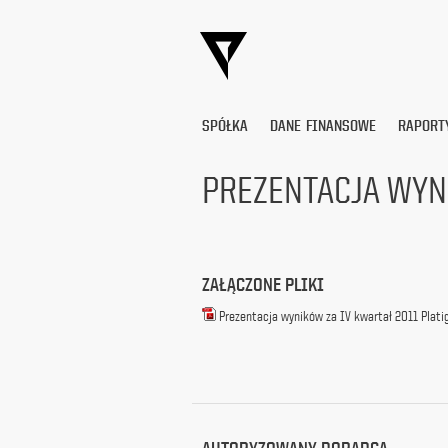
SPÓŁKA
DANE FINANSOWE
RAPORT
PREZENTACJA WYN
Wyrażam
zgodę
na
przetwarzanie
ZAŁĄCZONE PLIKI
moich
danych
Prezentacja wyników za IV kwartał 2011 Plat
osobowych
(adresu
e-
mail) przez
Platige
Image
S.A.