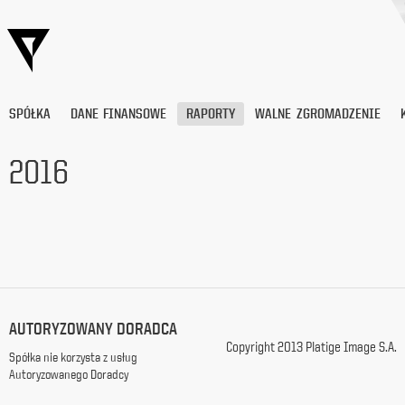
SPÓŁKA
DANE FINANSOWE
RAPORTY
WALNE ZGROMADZENIE
2016
Wyrażam
zgodę
na
przetwarzanie
moich
danych
osobowych
(adresu
AUTORYZOWANY DORADCA
e-
Copyright 2013 Platige Image S.A.
mail) przez
Spółka nie korzysta z usług
Platige
Autoryzowanego Doradcy
Image
S.A.