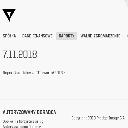
SPÓŁKA
DANE FINANSOWE
RAPORTY
WALNE ZGROMADZENIE
7.11.2018
Wyrażam
zgodę
Raport kwartalny za III kwartał 2018 r.
na
przetwarzanie
moich
danych
osobowych
(adresu
e-
AUTORYZOWANY DORADCA
mail) przez
Platige
Copyright 2013 Platige Image S.A.
Spółka nie korzysta z usług
Image
Autoryzowanego Doradcy
S.A.