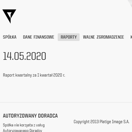
SPÓŁKA
DANE FINANSOWE
RAPORTY
WALNE ZGROMADZENIE
14.05.2020
Wyrażam
zgodę
Raport kwartalny za I kwartał 2020 r.
na
przetwarzanie
moich
danych
osobowych
(adresu
e-
AUTORYZOWANY DORADCA
mail) przez
Platige
Copyright 2013 Platige Image S.A.
Spółka nie korzysta z usług
Image
Autoryzowanego Doradcy
S.A.