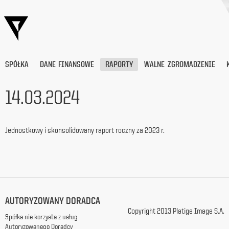
SPÓŁKA
DANE FINANSOWE
RAPORTY
WALNE ZGROMADZENIE
14.03.2024
Wyrażam
zgodę
Jednostkowy i skonsolidowany raport roczny za 2023 r.
na
przetwarzanie
moich
danych
osobowych
(adresu
e-
AUTORYZOWANY DORADCA
mail) przez
Platige
Copyright 2013 Platige Image S.A.
Spółka nie korzysta z usług
Image
Autoryzowanego Doradcy
S.A.