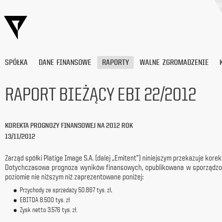
SPÓŁKA
DANE FINANSOWE
RAPORTY
WALNE ZGROMADZENIE
RAPORT BIEŻĄCY EBI 22/2012
Wyrażam
zgodę
KOREKTA PROGNOZY FINANSOWEJ NA 2012 ROK
na
13/11/2012
przetwarzanie
moich
danych
Zarząd spółki Platige Image S.A. (dalej „Emitent”) niniejszym przekazuje k
osobowych
Dotychczasowa prognoza wyników finansowych, opublikowana w sporządzon
(adresu
poziomie nie niższym niż zaprezentowane poniżej:
e-
Przychody ze sprzedaży 50.867 tys. zł,
mail) przez
EBITDA 8.500 tys. zł
Platige
Zysk netto 3.576 tys. zł.
Image
S.A.