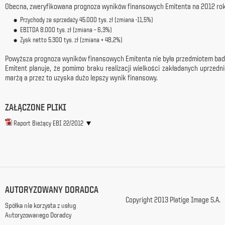
Obecna, zweryfikowana prognoza wyników finansowych Emitenta na 2012 rok 
z
siedzibą
Przychody ze sprzedaży 45.000 tys. zł (zmiana -11,5%)
w
EBITDA 8.000 tys. zł (zmiana – 6,3%)
Warszawie
Zysk netto 5.300 tys. zł (zmiana + 48,2%)
przy
ul.
Powyższa prognoza wyników finansowych Emitenta nie była przedmiotem badan
Racławickiej
Emitent planuje, że pomimo braku realizacji wielkości zakładanych uprzed
99, w
marżą a przez to uzyska dużo lepszy wynik finansowy.
celach
marketingowych,
promocyjnych,
ZAŁĄCZONE PLIKI
informacyjnych
Raport Bieżący EBI 22/2012
i
reklamowych,
zgodnie z
ustawą
z
dnia
29
AUTORYZOWANY DORADCA
października
Copyright 2013 Platige Image S.A.
1997
Spółka nie korzysta z usług
r.
Autoryzowanego Doradcy
o