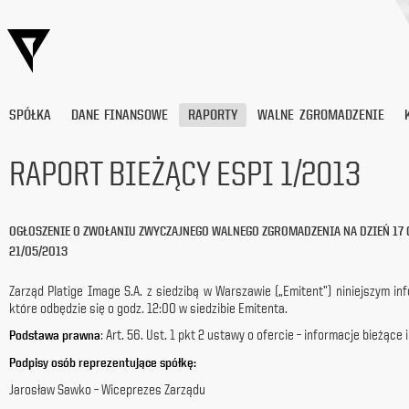
SPÓŁKA
DANE FINANSOWE
RAPORTY
WALNE ZGROMADZENIE
RAPORT BIEŻĄCY ESPI 1/2013
Wyrażam
zgodę
OGŁOSZENIE O ZWOŁANIU ZWYCZAJNEGO WALNEGO ZGROMADZENIA NA DZIEŃ 17 C
na
21/05/2013
przetwarzanie
moich
danych
Zarząd Platige Image S.A. z siedzibą w Warszawie („Emitent”) niniejszym 
osobowych
które odbędzie się o godz. 12:00 w siedzibie Emitenta.
(adresu
: Art. 56. Ust. 1 pkt 2 ustawy o ofercie – informacje bieżące
Podstawa prawna
e-
mail) przez
Podpisy osób reprezentujące spółkę:
Platige
Jarosław Sawko – Wiceprezes Zarządu
Image
S.A.