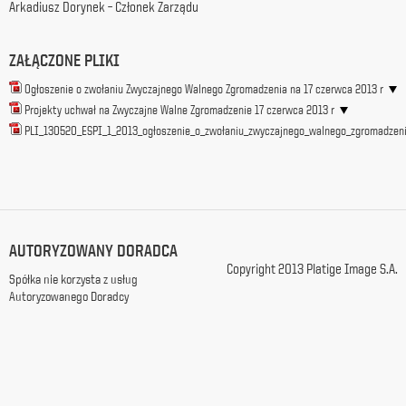
Arkadiusz Dorynek – Członek Zarządu
z
siedzibą
w
ZAŁĄCZONE PLIKI
Warszawie
przy
Ogłoszenie o zwołaniu Zwyczajnego Walnego Zgromadzenia na 17 czerwca 2013 r
ul.
Projekty uchwał na Zwyczajne Walne Zgromadzenie 17 czerwca 2013 r
Racławickiej
PLI_130520_ESPI_1_2013_ogłoszenie_o_zwołaniu_zwyczajnego_walnego_zgromadzen
99, w
celach
marketingowych,
promocyjnych,
informacyjnych
i
reklamowych,
AUTORYZOWANY DORADCA
zgodnie z
Copyright 2013 Platige Image S.A.
ustawą
Spółka nie korzysta z usług
z
Autoryzowanego Doradcy
dnia
29
października
1997
r.
o