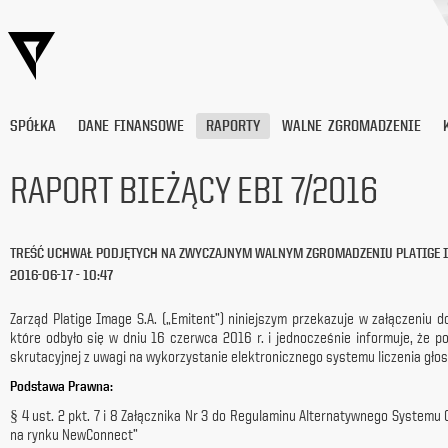
SPÓŁKA
DANE FINANSOWE
RAPORTY
WALNE ZGROMADZENIE
RAPORT BIEŻĄCY EBI 7/2016
Wyrażam
zgodę
TREŚĆ UCHWAŁ PODJĘTYCH NA ZWYCZAJNYM WALNYM ZGROMADZENIU PLATIGE IM
na
2016-06-17 - 10:47
przetwarzanie
moich
danych
Zarząd Platige Image S.A. („Emitent”) niniejszym przekazuje w załączeniu
osobowych
które odbyło się w dniu 16 czerwca 2016 r. i jednocześnie informuje, że 
(adresu
skrutacyjnej z uwagi na wykorzystanie elektronicznego systemu liczenia gło
e-
Podstawa Prawna:
mail) przez
Platige
§ 4 ust. 2 pkt. 7 i 8 Załącznika Nr 3 do Regulaminu Alternatywnego System
Image
na rynku NewConnect”
S.A.