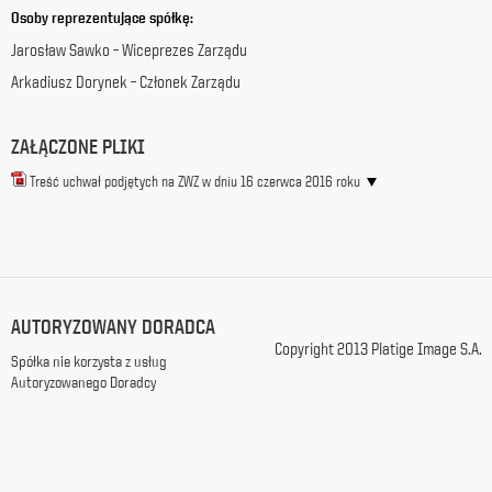
Osoby reprezentujące spółkę:
z
siedzibą
Jarosław Sawko – Wiceprezes Zarządu
w
Arkadiusz Dorynek – Członek Zarządu
Warszawie
przy
ul.
ZAŁĄCZONE PLIKI
Racławickiej
99, w
Treść uchwał podjętych na ZWZ w dniu 16 czerwca 2016 roku
celach
marketingowych,
promocyjnych,
informacyjnych
i
reklamowych,
zgodnie z
AUTORYZOWANY DORADCA
ustawą
Copyright 2013 Platige Image S.A.
z
Spółka nie korzysta z usług
dnia
Autoryzowanego Doradcy
29
października
1997
r.
o