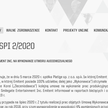
Y
WALNE ZGROMADZENIE
KONTAKT
PROJEKTY UNIJNE
KOMUNIK
SPI 2/2020
NMENT INC. NA WYKONANIE UTWORU AUDIOWIZUALNEGO
muje, że w dniu 5 marca 2020 r. spółka Platige sp. z o.o. sp.k. (w której Emit
., w której Emitent posiada 100% udziałów; dalej jako „Wykonawca”) otrzymała 
ice Korei („Zleceniodawca”) kolejną umowę na wykonanie prac produkcyjnyc
Smilegate Entertainment Inc. Emitent informował w raportach bieżących i o
9 r.
y przypada na lipiec 2020 r. Z tytułu realizacji prac objętych Umową Wykona
mage za rok 2018, przy czym wynagrodzenie w wysokości 4% wymienionych pr