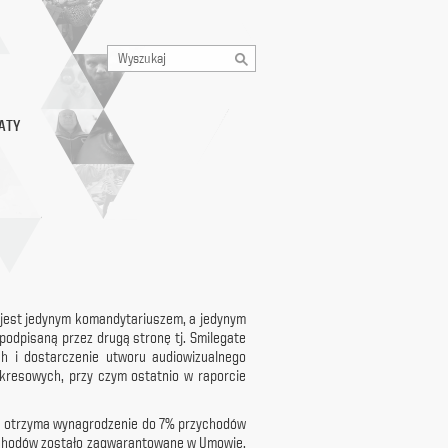
ATY
ent jest jedynym komandytariuszem, a jedynym
podpisaną przez drugą stronę tj. Smilegate
h i dostarczenie utworu audiowizualnego
kresowych, przy czym ostatnio w raporcie
wca otrzyma wynagrodzenie do 7% przychodów
zychodów zostało zagwarantowane w Umowie,