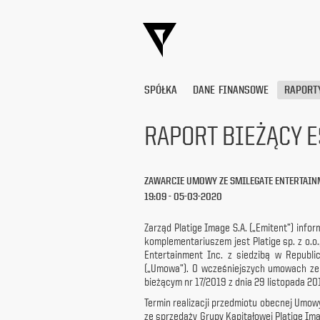
SPÓŁKA
DANE FINANSOWE
RAPORT
RAPORT BIEŻĄCY E
Wyrażam
zgodę
ZAWARCIE UMOWY ZE SMILEGATE ENTERTAI
na
19:09 - 05-03-2020
przetwarzanie
moich
danych
Zarząd Platige Image S.A. („Emitent”) infor
osobowych
komplementariuszem jest Platige sp. z o.o
(adresu
Entertainment Inc. z siedzibą w Republ
e-
(„Umowa”). O wcześniejszych umowach ze 
mail) przez
bieżącym nr 17/2019 z dnia 29 listopada 201
Platige
Termin realizacji przedmiotu obecnej Umow
Image
ze sprzedaży Grupy Kapitałowej Platige I
S.A.