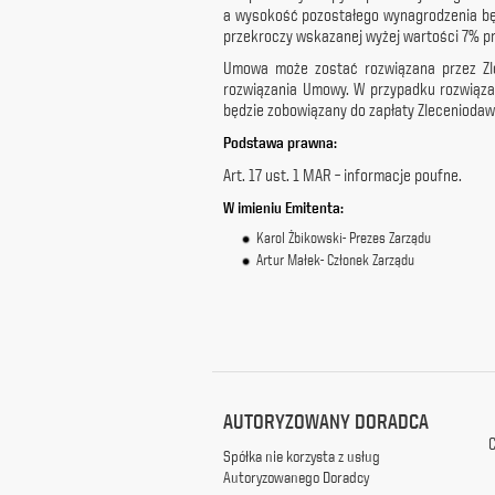
a wysokość pozostałego wynagrodzenia będ
z
przekroczy wskazanej wyżej wartości 7% pr
siedzibą
w
Umowa może zostać rozwiązana przez Zl
Warszawie
rozwiązania Umowy. W przypadku rozwiąza
przy
będzie zobowiązany do zapłaty Zleceniodaw
ul.
Podstawa prawna:
Racławickiej
99, w
Art. 17 ust. 1 MAR – informacje poufne.
celach
W imieniu Emitenta:
marketingowych,
promocyjnych,
Karol Żbikowski- Prezes Zarządu
informacyjnych
Artur Małek- Członek Zarządu
i
reklamowych,
zgodnie z
ustawą
z
dnia
29
AUTORYZOWANY DORADCA
października
1997
C
Spółka nie korzysta z usług
r.
Autoryzowanego Doradcy
o