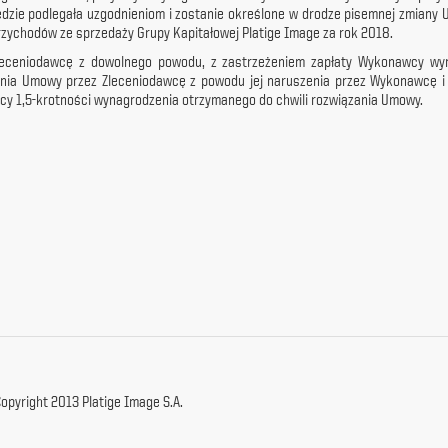
zie podlegała uzgodnieniom i zostanie określone w drodze pisemnej zmiany 
zychodów ze sprzedaży Grupy Kapitałowej Platige Image za rok 2018.
eceniodawcę z dowolnego powodu, z zastrzeżeniem zapłaty Wykonawcy wyn
nia Umowy przez Zleceniodawcę z powodu jej naruszenia przez Wykonawcę i
cy 1,5-krotności wynagrodzenia otrzymanego do chwili rozwiązania Umowy.
opyright 2013 Platige Image S.A.