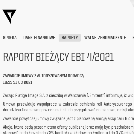
SPÓŁKA
DANE FINANSOWE
RAPORTY
WALNE ZGROMADZENIE
RAPORT BIEŻĄCY EBI 4/2021
Wyrażam
zgodę
ZAWARCIE UMOWY Z AUTORYZOWANYM DORADCĄ
na
18:33 31-03-2021
przetwarzanie
moich
danych
Zarząd Platige Image S.A. z siedzibą w Warszawie („Emitent”) informuje, iż w 
osobowych
Umowa przewiduje współpracę w zakresie pełnienia roli Autoryzowanego
(adresu
doradztwa finansowego w odniesieniu do przygotowań do planowej emisji akcj
e-
mail) przez
Zawarcie powyższej umowy związane jest z planowaną emisją akcji serii G or
Platige
Akcje, które będą przedmiotem oferty publicznej oraz mają być przedmiote
Image
stanowić będą łącznie do 7,3% kapitału zakładowego Emitenta i do 4,7% gło
S.A.