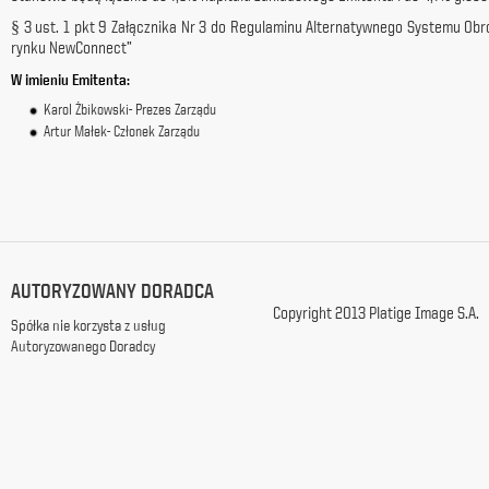
z
§ 3 ust. 1 pkt 9 Załącznika Nr 3 do Regulaminu Alternatywnego Systemu Ob
siedzibą
rynku NewConnect”
w
W imieniu Emitenta:
Warszawie
przy
Karol Żbikowski- Prezes Zarządu
ul.
Artur Małek- Członek Zarządu
Racławickiej
99, w
celach
marketingowych,
promocyjnych,
informacyjnych
i
AUTORYZOWANY DORADCA
reklamowych,
zgodnie z
Copyright 2013 Platige Image S.A.
Spółka nie korzysta z usług
ustawą
Autoryzowanego Doradcy
z
dnia
29
października
1997
r.
o