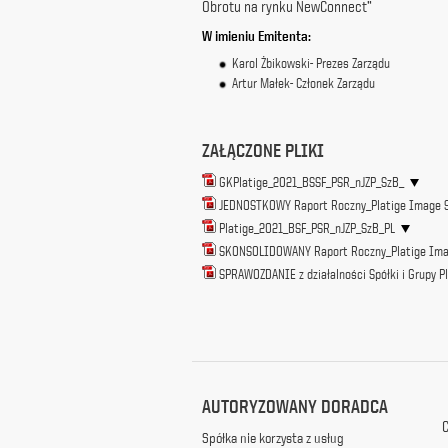
Obrotu na rynku NewConnect”
z
W imieni
u Emitenta:
siedzibą
w
Karol Żbikowski- Prezes Zarządu
Warszawie
Artur Małek- Członek Zarządu
przy
ul.
Racławickiej
ZAŁĄCZONE PLIKI
99, w
celach
GKPlatige_2021_BSSF_PSR_nJZP_SzB_
marketingowych,
JEDNOSTKOWY Raport Roczny_Platige Image S.A
promocyjnych,
informacyjnych
Platige_2021_BSF_PSR_nJZP_SzB_PL
i
SKONSOLIDOWANY Raport Roczny_Platige Imag
reklamowych,
SPRAWOZDANIE z działalności Spółki i Grupy P
zgodnie z
ustawą
z
dnia
29
października
1997
AUTORYZOWANY DORADCA
r.
C
o
Spółka nie korzysta z usług