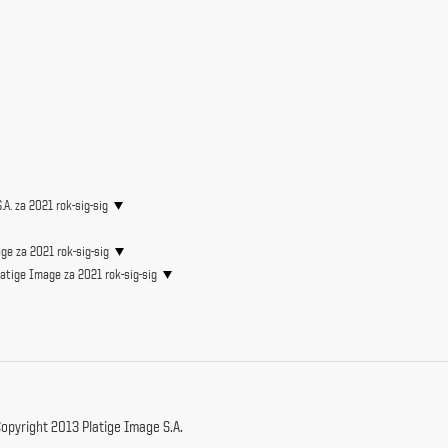
. za 2021 rok-sig-sig
e za 2021 rok-sig-sig
latige Image za 2021 rok-sig-sig
opyright 2013 Platige Image S.A.