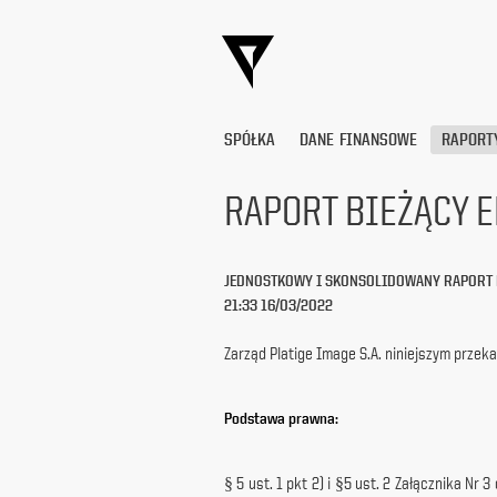
SPÓŁKA
DANE FINANSOWE
RAPORT
RAPORT BIEŻĄCY E
Wyrażam
zgodę
JEDNOSTKOWY I SKONSOLIDOWANY RAPORT 
na
21:33 16/03/2022
przetwarzanie
moich
danych
Zarząd Platige Image S.A. niniejszym prze
osobowych
(adresu
e-
Podstawa prawna:
mail) przez
Platige
Image
§ 5 ust. 1 pkt 2) i §5 ust. 2 Załącznika 
S.A.