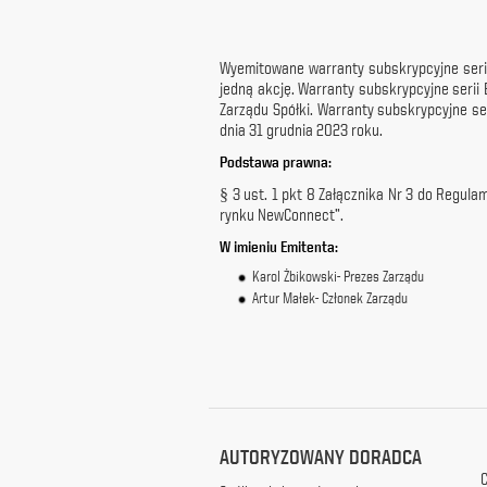
z
siedzibą
w
Wyemitowane warranty subskrypcyjne serii B
Warszawie
jedną akcję. Warranty subskrypcyjne serii 
przy
Zarządu Spółki. Warranty subskrypcyjne se
ul.
dnia 31 grudnia 2023 roku.
Racławickiej
Podstawa prawna:
99, w
celach
§ 3 ust. 1 pkt 8 Załącznika Nr 3 do Regu
marketingowych,
rynku NewConnect”.
promocyjnych,
W imieni
informacyjnych
u Emitenta:
i
Karol Żbikowski- Prezes Zarządu
reklamowych,
Artur Małek- Członek Zarządu
zgodnie z
ustawą
z
dnia
29
października
1997
r.
AUTORYZOWANY DORADCA
o
C