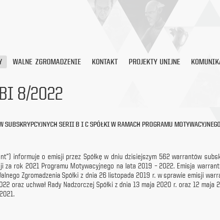
Y
WALNE ZGROMADZENIE
KONTAKT
PROJEKTY UNIJNE
KOMUNIK
BI 8/2022
 SUBSKRYPCYJNYCH SERII B I C SPÓŁKI W RAMACH PROGRAMU MOTYWACYJNEGO 
tent”) informuje o emisji przez Spółkę w dniu dzisiejszym 562 warrantów sub
cji za rok 2021 Programu Motywacyjnego na lata 2019 – 2022. Emisja warrantó
lnego Zgromadzenia Spółki z dnia 26 listopada 2019 r. w sprawie emisji warr
22 oraz uchwał Rady Nadzorczej Spółki z dnia 13 maja 2020 r. oraz 12 maja
2021.