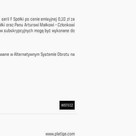
erii F Spółki po cenie emisyjnej 0,10 zł za
ółki oraz Panu Arturowi Małkowi – Członkowi
antów subskrypcyjnych mogą być wykonane do
zywane w Alternatywnym Systemie Obrotu na
WSTECZ
www.platige.com