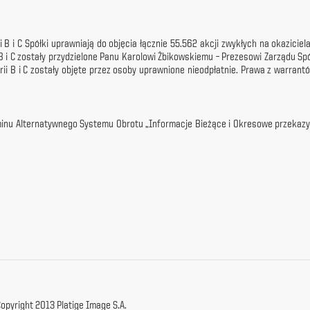
 i C Spółki uprawniają do objęcia łącznie 55.562 akcji zwykłych na okaziciela s
B i C zostały przydzielone Panu Karolowi Żbikowskiemu – Prezesowi Zarządu Sp
rii B i C zostały objęte przez osoby uprawnione nieodpłatnie. Prawa z warr
laminu Alternatywnego Systemu Obrotu „Informacje Bieżące i Okresowe przeka
opyright 2013 Platige Image S.A.