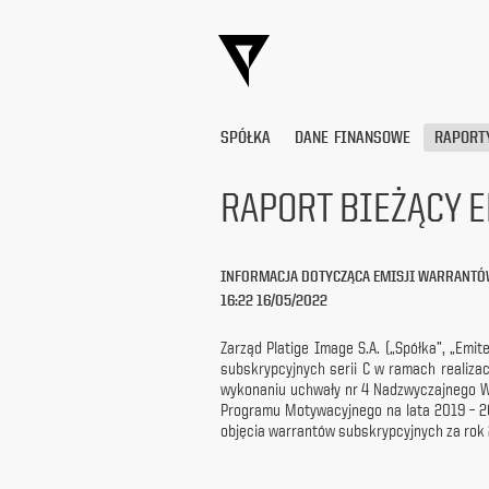
SPÓŁKA
DANE FINANSOWE
RAPORT
RAPORT BIEŻĄCY E
Wyrażam
zgodę
INFORMACJA DOTYCZĄCA EMISJI WARRANTÓW
na
16:22 16/05/2022
przetwarzanie
moich
danych
Zarząd Platige Image S.A. („Spółka”, „Emi
osobowych
subskrypcyjnych serii C w ramach realiza
(adresu
wykonaniu uchwały nr 4 Nadzwyczajnego Wa
e-
Programu Motywacyjnego na lata 2019 – 20
mail) przez
objęcia warrantów subskrypcyjnych za rok 
Platige
Image
S.A.