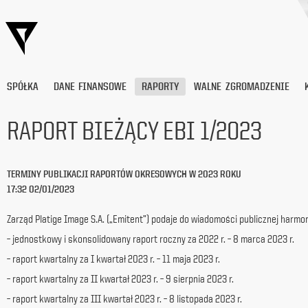
SPÓŁKA
DANE FINANSOWE
RAPORTY
WALNE ZGROMADZENIE
RAPORT BIEŻĄCY EBI 1/2023
Wyrażam
zgodę
TERMINY PUBLIKACJI RAPORTÓW OKRESOWYCH W 2023 ROKU
na
17:32 02/01/2023
przetwarzanie
moich
danych
Zarząd Platige Image S.A. („Emitent”) podaje do wiadomości publicznej harm
osobowych
– jednostkowy i skonsolidowany raport roczny za 2022 r. – 8 marca 2023 r.
(adresu
e-
– raport kwartalny za I kwartał 2023 r. – 11 maja 2023 r.
mail) przez
– raport kwartalny za II kwartał 2023 r. – 9 sierpnia 2023 r.
Platige
Image
– raport kwartalny za III kwartał 2023 r. – 8 listopada 2023 r.
S.A.