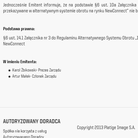
Jednocześnie Emitent informuje, że na podstawie §6 ust. 10a Załącznik
z
przekazywane w alternatywnym systemie obrotu na rynku NewConnect” nie bę
siedzibą
w
Warszawie
Podstawa prawna:
przy
ul.
§6 ust. 14.1 Załącznika nr 3 do Regulaminu Alternatywnego Systemu Obrotu 
Racławickiej
NewConnect
99, w
celach
marketingowych,
W imieni
u Emitenta:
promocyjnych,
informacyjnych
Karol Żbikowski- Prezes Zarządu
i
Artur Małek- Członek Zarządu
reklamowych,
zgodnie z
ustawą
z
dnia
29
października
AUTORYZOWANY DORADCA
1997
Copyright 2013 Platige Image S.A.
r.
Spółka nie korzysta z usług
o
Autoryzowanego Doradcy