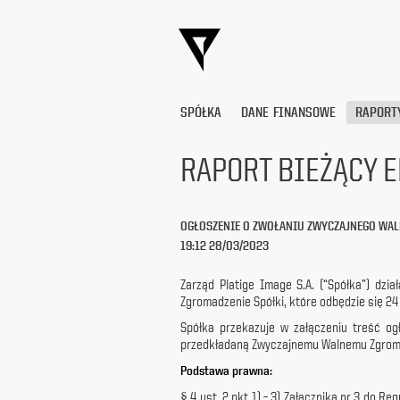
SPÓŁKA
DANE FINANSOWE
RAPORT
RAPORT BIEŻĄCY E
Wyrażam
zgodę
OGŁOSZENIE O ZWOŁANIU ZWYCZAJNEGO WAL
na
19:12 28/03/2023
przetwarzanie
moich
danych
Zarząd Platige Image S.A. (“Spółka”) dzi
osobowych
Zgromadzenie Spółki, które odbędzie się 24
(adresu
Spółka przekazuje w załączeniu treść o
e-
przedkładaną Zwyczajnemu Walnemu Zgroma
mail) przez
Platige
Podstawa prawna:
Image
§ 4 ust. 2 pkt 1) – 3) Załącznika nr 3 do
S.A.