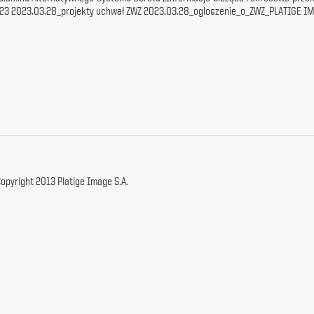
23
2023.03.28_projekty uchwał ZWZ
2023.03.28_ogloszenie_o_ZWZ_PLATIGE I
opyright 2013 Platige Image S.A.