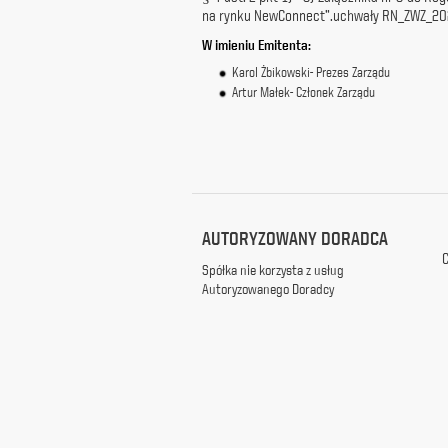
na rynku NewConnect”.
uchwały RN_ZWZ_20
z
siedzibą
W imieni
u Emitenta:
w
Karol Żbikowski- Prezes Zarządu
Warszawie
Artur Małek- Członek Zarządu
przy
ul.
Racławickiej
99, w
celach
marketingowych,
promocyjnych,
informacyjnych
AUTORYZOWANY DORADCA
i
C
reklamowych,
Spółka nie korzysta z usług
zgodnie z
Autoryzowanego Doradcy
ustawą
z
dnia
29
października
1997
r.
o