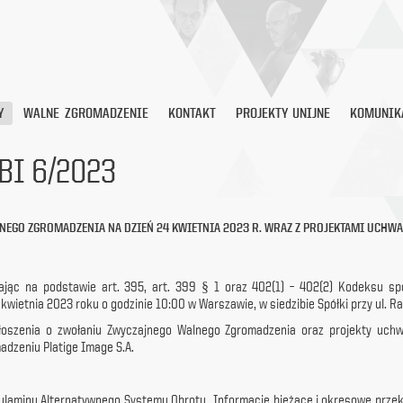
Y
WALNE ZGROMADZENIE
KONTAKT
PROJEKTY UNIJNE
KOMUNIK
BI 6/2023
NEGO ZGROMADZENIA NA DZIEŃ 24 KWIETNIA 2023 R. WRAZ Z PROJEKTAMI UCHWA
ałając na podstawie art. 395, art. 399 § 1 oraz 402(1) – 402(2) Kodeksu 
 kwietnia 2023 roku o godzinie 10:00 w Warszawie, w siedzibie Spółki przy ul. 
głoszenia o zwołaniu Zwyczajnego Walnego Zgromadzenia oraz projekty uch
dzeniu Platige Image S.A.
 Regulaminu Alternatywnego Systemu Obrotu „Informacje bieżące i okresowe pr