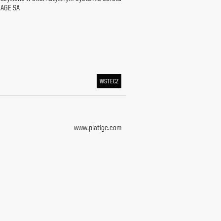
MAGE SA
WSTECZ
www.platige.com