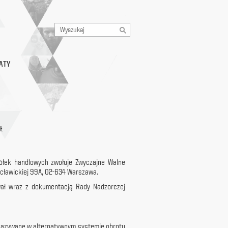
ATY
Ł
spółek handlowych zwołuje Zwyczajne Walne
Racławickiej 99A, 02-634 Warszawa.
wał wraz z dokumentacją Rady Nadzorczej
zekazywane w alternatywnym systemie obrotu