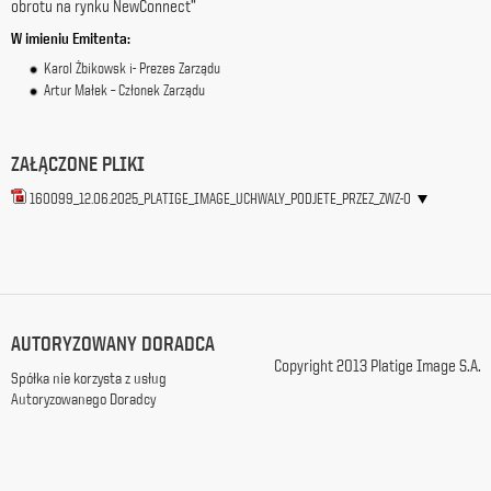
obrotu na rynku NewConnect”
z
W imieniu Emitenta:
siedzibą
w
Karol Żbikowsk i- Prezes Zarządu
Warszawie
Artur Małek – Członek Zarządu
przy
ul.
Racławickiej
ZAŁĄCZONE PLIKI
99, w
celach
160099_12.06.2025_PLATIGE_IMAGE_UCHWALY_PODJETE_PRZEZ_ZWZ-0
marketingowych,
promocyjnych,
informacyjnych
i
reklamowych,
zgodnie z
ustawą
AUTORYZOWANY DORADCA
z
Copyright 2013 Platige Image S.A.
dnia
Spółka nie korzysta z usług
29
Autoryzowanego Doradcy
października
1997
r.
o