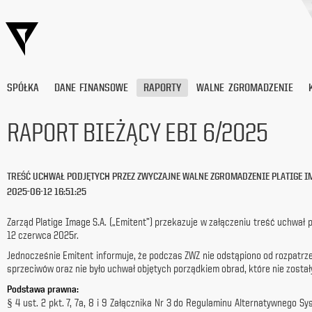
SPÓŁKA
DANE FINANSOWE
RAPORTY
WALNE ZGROMADZENIE
RAPORT BIEŻĄCY EBI 6/2025
Wyrażam
zgodę
TREŚĆ UCHWAŁ PODJĘTYCH PRZEZ ZWYCZAJNE WALNE ZGROMADZENIE PLATIGE IM
na
2025-06-12 16:51:25
przetwarzanie
moich
danych
Zarząd Platige Image S.A. („Emitent”) przekazuje w załączeniu treść uchwał 
osobowych
12 czerwca 2025r.
(adresu
Jednocześnie Emitent informuje, że podczas ZWZ nie odstąpiono od rozpatrz
e-
sprzeciwów oraz nie było uchwał objętych porządkiem obrad, które nie został
mail) przez
Platige
Podstawa prawna:
Image
§ 4 ust. 2 pkt. 7, 7a, 8 i 9 Załącznika Nr 3 do Regulaminu Alternatywnego
S.A.