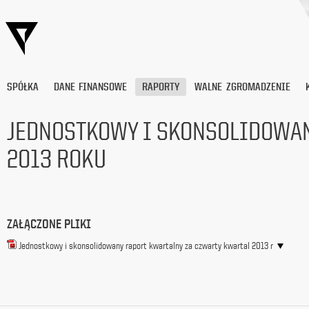
SPÓŁKA
DANE FINANSOWE
RAPORTY
WALNE ZGROMADZENIE
JEDNOSTKOWY I SKONSOLIDOWAN
2013 ROKU
Wyrażam
zgodę
na
przetwarzanie
moich
danych
ZAŁĄCZONE PLIKI
osobowych
(adresu
Jednostkowy i skonsolidowany raport kwartalny za czwarty kwartal 2013 r
e-
mail) przez
Platige
Image
S.A.