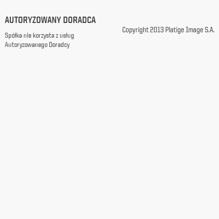
z
siedzibą
AUTORYZOWANY DORADCA
w
Copyright 2013 Platige Image S.A.
Spółka nie korzysta z usług
Warszawie
Autoryzowanego Doradcy
przy
ul.
Racławickiej
99, w
celach
marketingowych,
promocyjnych,
informacyjnych
i
reklamowych,
zgodnie z
ustawą
z
dnia
29
października
1997
r.
o