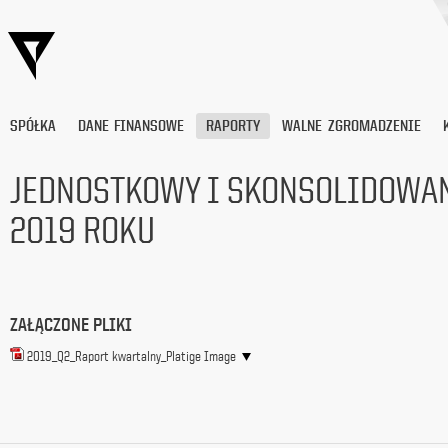
SPÓŁKA
DANE FINANSOWE
RAPORTY
WALNE ZGROMADZENIE
JEDNOSTKOWY I SKONSOLIDOWAN
2019 ROKU
Wyrażam
zgodę
na
przetwarzanie
moich
danych
ZAŁĄCZONE PLIKI
osobowych
(adresu
2019_Q2_Raport kwartalny_Platige Image
e-
mail) przez
Platige
Image
S.A.