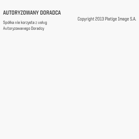
z
siedzibą
AUTORYZOWANY DORADCA
w
Copyright 2013 Platige Image S.A.
Spółka nie korzysta z usług
Warszawie
Autoryzowanego Doradcy
przy
ul.
Racławickiej
99, w
celach
marketingowych,
promocyjnych,
informacyjnych
i
reklamowych,
zgodnie z
ustawą
z
dnia
29
października
1997
r.
o