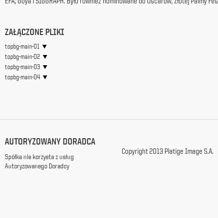
EFA, Goya i SIGGRAPH. Było również nominowane do Oscarów, Złotej Palmy Fes
z
siedzibą
w
ZAŁĄCZONE PLIKI
Warszawie
przy
topbg-main-01
ul.
topbg-main-02
Racławickiej
topbg-main-03
99, w
topbg-main-04
celach
marketingowych,
promocyjnych,
informacyjnych
i
reklamowych,
zgodnie z
AUTORYZOWANY DORADCA
ustawą
Copyright 2013 Platige Image S.A.
Spółka nie korzysta z usług
z
Autoryzowanego Doradcy
dnia
29
października
1997
r.
o