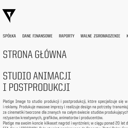
SPÓŁKA
DANE FINANSOWE
RAPORTY
WALNE ZGROMADZENIE
STRONA GŁÓWNA
Wyrażam
zgodę
STUDIO ANIMACJI
na
przetwarzanie
I POSTPRODUKCJI
moich
danych
osobowych
(adresu
Platige Image to studio produkcji i postprodukcji, które specjalizuje się 
e-
i reklamy. Produkuje masowe imprezy i realizuje design na potrzeby transmisj
mail) przez
za cinematiki tworzone dla znanych na całym świecie studiów produkujących 
Platige
reżyserów kreatywnych, grafików, animatorów i producentów.
Image
Platige ma swoim koncie kilkaset nagród i wyróżnień; w ciągu ponad 20 lat d
S.A.