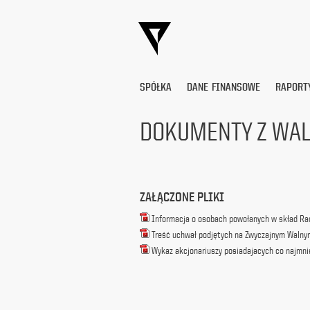
SPÓŁKA
DANE FINANSOWE
RAPORT
DOKUMENTY Z WA
Wyrażam
zgodę
na
przetwarzanie
ZAŁĄCZONE PLIKI
moich
danych
Informacja o osobach powołanych w skład Ra
osobowych
Treść uchwał podjętych na Zwyczajnym Walnym
(adresu
Wykaz akcjonariuszy posiadajacych co najmni
e-
mail) przez
Platige
Image
S.A.