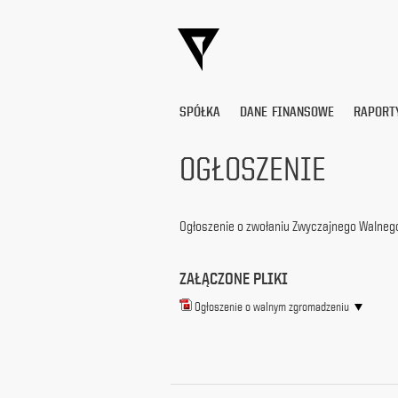
SPÓŁKA
DANE FINANSOWE
RAPORT
OGŁOSZENIE
Wyrażam
zgodę
Ogłoszenie o zwołaniu Zwyczajnego Walneg
na
przetwarzanie
moich
ZAŁĄCZONE PLIKI
danych
osobowych
Ogłoszenie o walnym zgromadzeniu
(adresu
e-
mail) przez
Platige
Image
S.A.