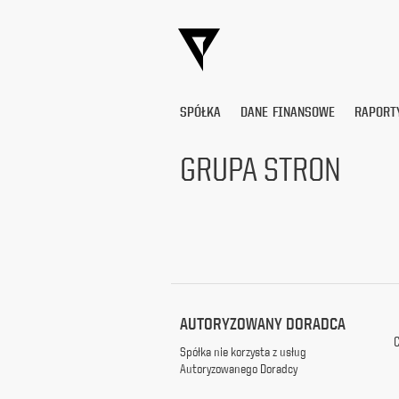
SPÓŁKA
DANE FINANSOWE
RAPORT
GRUPA STRON
Wyrażam
zgodę
na
przetwarzanie
moich
danych
osobowych
(adresu
AUTORYZOWANY DORADCA
e-
C
mail) przez
Spółka nie korzysta z usług
Platige
Autoryzowanego Doradcy
Image
S.A.