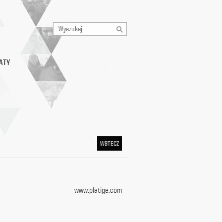
ATY
WSTECZ
www.platige.com