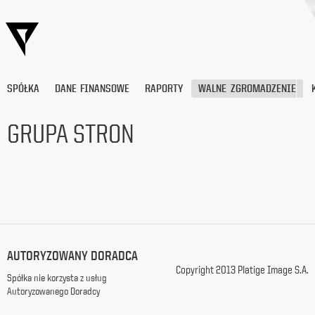
SPÓŁKA
DANE FINANSOWE
RAPORTY
WALNE ZGROMADZENIE
GRUPA STRON
Wyrażam
zgodę
na
przetwarzanie
moich
danych
osobowych
(adresu
AUTORYZOWANY DORADCA
e-
Copyright 2013 Platige Image S.A.
mail) przez
Spółka nie korzysta z usług
Platige
Autoryzowanego Doradcy
Image
S.A.