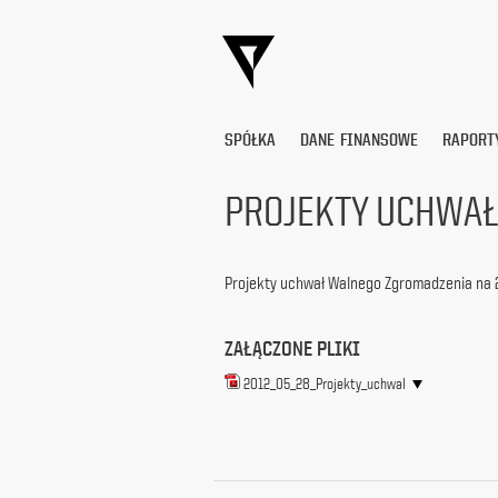
SPÓŁKA
DANE FINANSOWE
RAPORT
PROJEKTY UCHWA
Wyrażam
zgodę
Projekty uchwał Walnego Zgromadzenia na 
na
przetwarzanie
moich
ZAŁĄCZONE PLIKI
danych
osobowych
2012_05_28_Projekty_uchwal
(adresu
e-
mail) przez
Platige
Image
S.A.