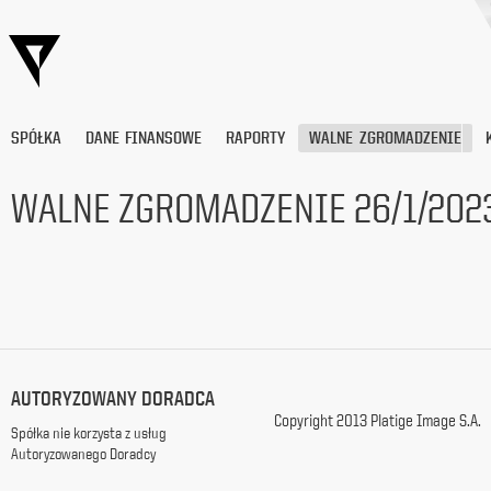
SPÓŁKA
DANE FINANSOWE
RAPORTY
WALNE ZGROMADZENIE
WALNE ZGROMADZENIE 26/1/202
Wyrażam
zgodę
na
przetwarzanie
moich
danych
osobowych
(adresu
AUTORYZOWANY DORADCA
e-
Copyright 2013 Platige Image S.A.
mail) przez
Spółka nie korzysta z usług
Platige
Autoryzowanego Doradcy
Image
S.A.