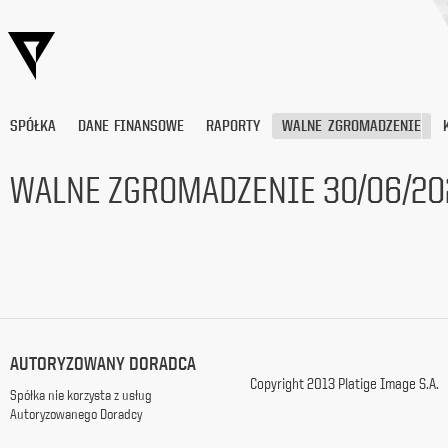
SPÓŁKA
DANE FINANSOWE
RAPORTY
WALNE ZGROMADZENIE
WALNE ZGROMADZENIE 30/06/20
Wyrażam
zgodę
na
przetwarzanie
moich
danych
osobowych
(adresu
AUTORYZOWANY DORADCA
e-
Copyright 2013 Platige Image S.A.
mail) przez
Spółka nie korzysta z usług
Platige
Autoryzowanego Doradcy
Image
S.A.