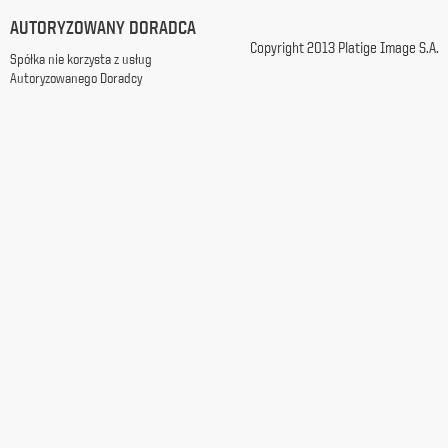
z
AUTORYZOWANY DORADCA
siedzibą
Copyright 2013 Platige Image S.A.
w
Spółka nie korzysta z usług
Warszawie
Autoryzowanego Doradcy
przy
ul.
Racławickiej
99, w
celach
marketingowych,
promocyjnych,
informacyjnych
i
reklamowych,
zgodnie z
ustawą
z
dnia
29
października
1997
r.
o