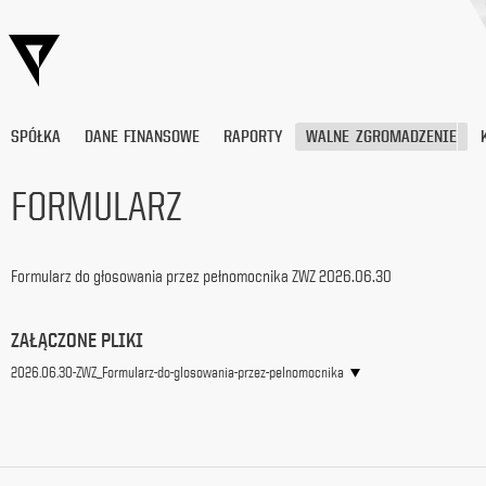
SPÓŁKA
DANE FINANSOWE
RAPORTY
WALNE ZGROMADZENIE
FORMULARZ
Wyrażam
zgodę
Formularz do głosowania przez pełnomocnika ZWZ 2026.06.30
na
przetwarzanie
moich
ZAŁĄCZONE PLIKI
danych
osobowych
2026.06.30-ZWZ_Formularz-do-glosowania-przez-pelnomocnika
(adresu
e-
mail) przez
Platige
Image
S.A.