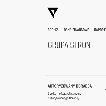
SPÓŁKA
DANE FINANSOWE
RAPORT
GRUPA STRON
Wyrażam
zgodę
na
przetwarzanie
moich
danych
osobowych
(adresu
AUTORYZOWANY DORADCA
e-
C
mail) przez
Spółka nie korzysta z usług
Platige
Autoryzowanego Doradcy
Image
S.A.