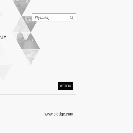
ATY
WSTECZ
www.platige.com