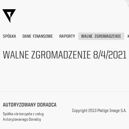
SPÓŁKA
DANE FINANSOWE
RAPORTY
WALNE ZGROMADZENIE
WALNE ZGROMADZENIE 8/4/2021
Wyrażam
zgodę
na
przetwarzanie
moich
danych
osobowych
(adresu
AUTORYZOWANY DORADCA
e-
Copyright 2013 Platige Image S.A.
mail) przez
Spółka nie korzysta z usług
Platige
Autoryzowanego Doradcy
Image
S.A.