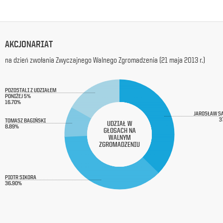
z
siedzibą
w
Warszawie
AKCJONARIAT
przy
ul.
na dzień zwołania Zwyczajnego Walnego Zgromadzenia (21 maja 2013 r.)
Racławickiej
99, w
celach
POZOSTALI Z UDZIAŁEM
marketingowych,
PONIŻEJ 5%
16.70%
promocyjnych,
informacyjnych
JAROSŁAW S
3
TOMASZ BAGIŃSKI
i
UDZIAŁ W
8.89%
GŁOSACH NA
reklamowych,
WALNYM
zgodnie z
ZGROMADZENIU
ustawą
z
dnia
PIOTR SIKORA
29
36.90%
października
1997
r.
o