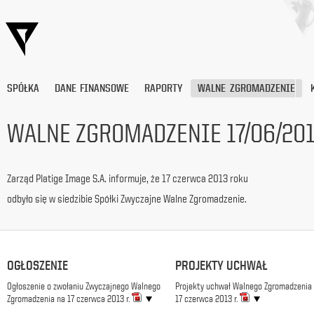
SPÓŁKA
DANE FINANSOWE
RAPORTY
WALNE ZGROMADZENIE
WALNE ZGROMADZENIE 17/06/20
Wyrażam
zgodę
Zarząd Platige Image S.A. informuje, że 17 czerwca 2013 roku
na
przetwarzanie
odbyło się w siedzibie Spółki Zwyczajne Walne Zgromadzenie.
moich
danych
osobowych
(adresu
e-
OGŁOSZENIE
PROJEKTY UCHWAŁ
mail) przez
Ogłoszenie o zwołaniu Zwyczajnego Walnego
Platige
Projekty uchwał Walnego Zgromadzenia
Zgromadzenia na 17 czerwca 2013 r.
17 czerwca 2013 r.
Image
S.A.