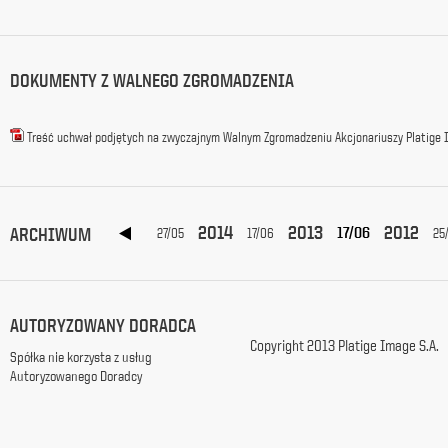
e-
mail w
celu
przesyłania
DOKUMENTY Z WALNEGO ZGROMADZENIA
informacji
handlowych
zgodnie
Treść uchwał podjętych na zwyczajnym Walnym Zgromadzeniu Akcjonariuszy Platige I
z
ustawą
z
dnia
18
2016
2015
2014
2013
2012
ARCHIWUM
17/06
5
lipca
19/05
27/05
17/06
25
2002
r. o
świadczeniu
usług
AUTORYZOWANY DORADCA
drogą
Copyright 2013 Platige Image S.A.
elektroniczną
Spółka nie korzysta z usług
(Dz.
Autoryzowanego Doradcy
U.
2002
Nr
144