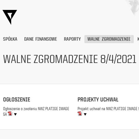
SPÓŁKA
DANE FINANSOWE
RAPORTY
WALNE ZGROMADZENIE
WALNE ZGROMADZENIE 8/4/2021
Wyrażam
zgodę
na
przetwarzanie
moich
danych
OGŁOSZENIE
PROJEKTY UCHWAŁ
osobowych
Ogłoszenie o zwołaniu NWZ PLATIGE IMAGE
Projekt uchwał na NWZ PLATIGE IMAGE 
(adresu
SA
e-
mail) przez
Platige
Image
S.A.