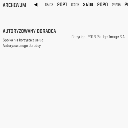
2022
2021
2020
2
ARCHIWUM
31/03
9
28/03
02/01
18/03
07/05
29/05
z
siedzibą
w
Warszawie
przy
AUTORYZOWANY DORADCA
ul.
Copyright 2013 Platige Image S.A.
Racławickiej
Spółka nie korzysta z usług
99, w
Autoryzowanego Doradcy
celach
marketingowych,
promocyjnych,
informacyjnych
i
reklamowych,
zgodnie z
ustawą
z
dnia
29
października
1997
r.
o